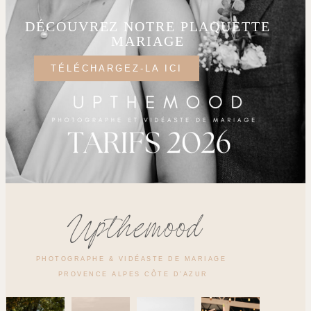
DÉCOUVREZ NOTRE PLAQUETTE
MARIAGE
TÉLÉCHARGEZ-LA ICI
Upthemood
PHOTOGRAPHE & VIDÉASTE DE MARIAGE
PROVENCE ALPES CÔTE D’AZUR